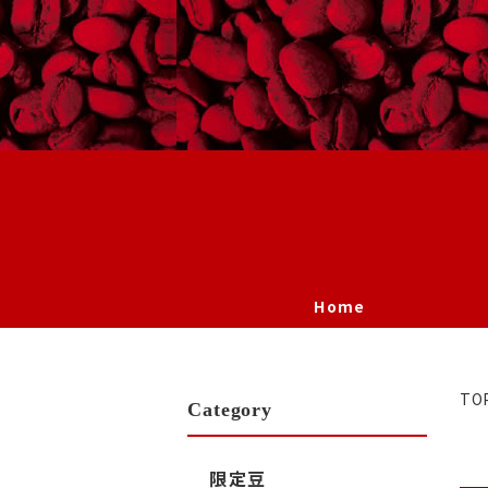
Home
TO
Category
限定豆