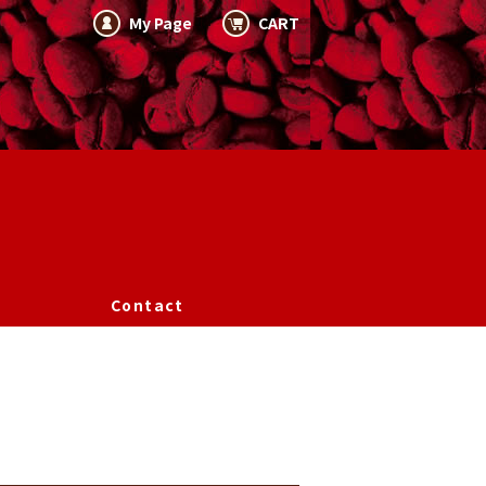
My Page
CART
Contact