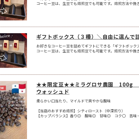
コーヒー豆は、生豆でも焙煎豆でも可能です。焙煎方法や挽
ギフトボックス（３種）＼自由に選んで
お好きなコーヒー豆を詰めてギフトにできる「ギフトボック
コーヒー豆は、生豆でも焙煎豆でも可能です。焙煎方法や挽
★★限定豆★★ミラグロサ農園 100
ウォッシュド
柔らかい口当たり、マイルドで爽やかな酸味
【当店のおすすめ焙煎】シティロースト（中深煎り）
【カップバランス】香り◎ 酸味◎ 甘味◎ コク〇 苦味