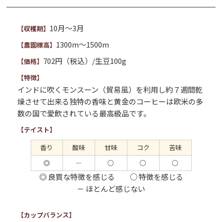
10月～3月
【収穫期】
1300m～1500m
【農園標高】
702円（税込）/生豆100g
【価格】
【特徴】
インドに吹くモンスーン（貿易風）を利用し約７週間乾
燥させて出来る独特の香味と黄金のコーヒーは欧米の多
数の国で愛飲されている最高級品です。
【テイスト】
香り
酸味
甘味
コク
苦味
◎
―
○
○
○
◎ 良質な特徴を感じる ○ 特徴を感じる
－ ほとんど感じない
【カップバランス】